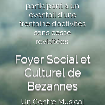
participent à un
éventail d’une
trentaine d’activités
sans cesse
revisitées.
Foyer Social et
Culturel de
Bezannes
Un Centre Musical