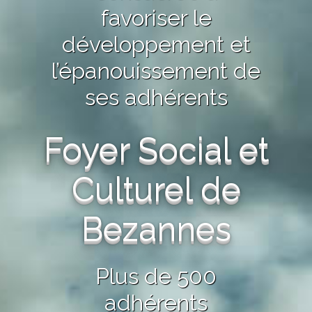
favoriser le
développement et
l’épanouissement de
ses adhérents
Foyer Social et
Culturel de
Bezannes
Plus de 500
adhérents