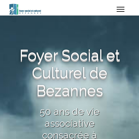
Foyer Social et
Culturel de
Bezannes
50 ans de vie
associative
consacrée à